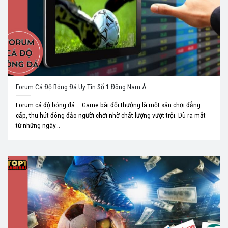
Forum Cá Độ Bóng Đá Uy Tín Số 1 Đông Nam Á
Forum cá độ bóng đá – Game bài đổi thưởng là một sân chơi đẳng
cấp, thu hút đông đảo người chơi nhờ chất lượng vượt trội. Dù ra mắt
từ những ngày...