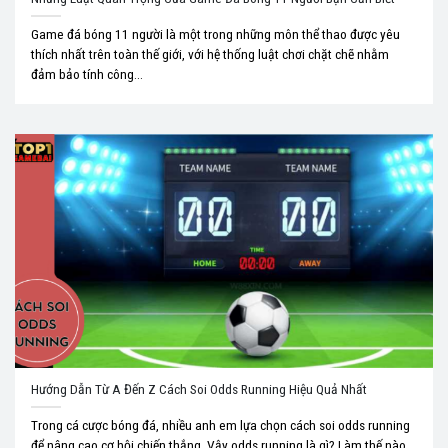
Game đá bóng 11 người là một trong những môn thể thao được yêu
thích nhất trên toàn thế giới, với hệ thống luật chơi chặt chẽ nhằm
đảm bảo tính công...
Hướng Dẫn Từ A Đến Z Cách Soi Odds Running Hiệu Quả Nhất
Trong cá cược bóng đá, nhiều anh em lựa chọn cách soi odds running
để nâng cao cơ hội chiến thắng. Vậy odds running là gì? Làm thế nào