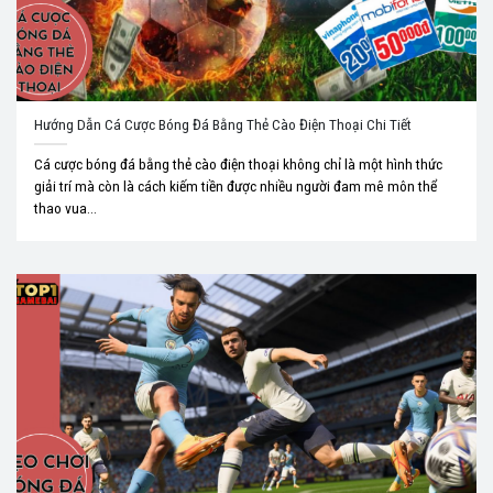
Hướng Dẫn Cá Cược Bóng Đá Bằng Thẻ Cào Điện Thoại Chi Tiết
Cá cược bóng đá bằng thẻ cào điện thoại không chỉ là một hình thức
giải trí mà còn là cách kiếm tiền được nhiều người đam mê môn thể
thao vua...