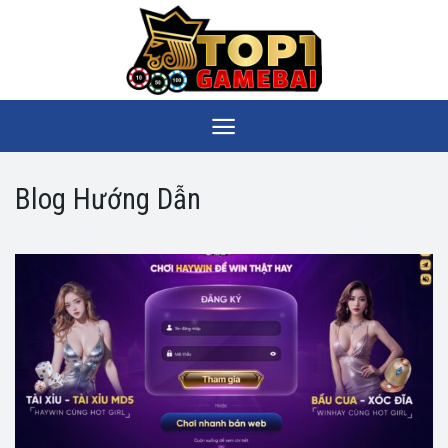
Bỏ
qua
nội
dung
Blog Hướng Dẫn