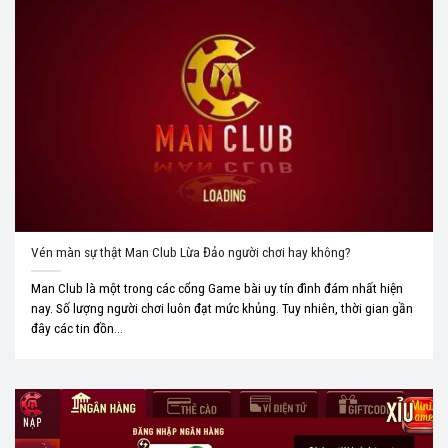
Vén màn sự thật Man Club Lừa Đảo người chơi hay không?
Man Club là một trong các cổng Game bài uy tín đình đám nhất hiện
nay. Số lượng người chơi luôn đạt mức khủng. Tuy nhiên, thời gian gần
đây các tin đồn...