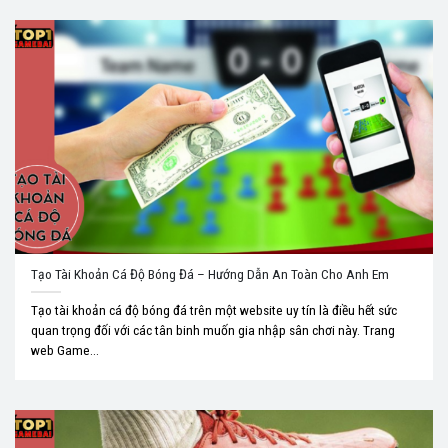
Tạo Tài Khoản Cá Độ Bóng Đá – Hướng Dẫn An Toàn Cho Anh Em
Tạo tài khoản cá độ bóng đá trên một website uy tín là điều hết sức
quan trọng đối với các tân binh muốn gia nhập sân chơi này. Trang
web Game...