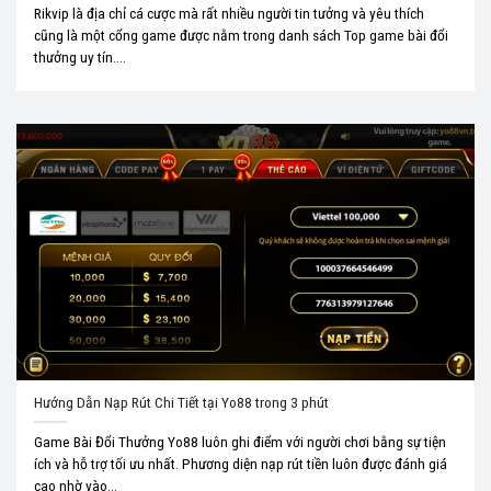
Rikvip là địa chỉ cá cược mà rất nhiều người tin tưởng và yêu thích
cũng là một cổng game được nằm trong danh sách Top game bài đổi
thưởng uy tín....
Hướng Dẫn Nạp Rút Chi Tiết tại Yo88 trong 3 phút
Game Bài Đổi Thưởng Yo88 luôn ghi điểm với người chơi bằng sự tiện
ích và hỗ trợ tối ưu nhất. Phương diện nạp rút tiền luôn được đánh giá
cao nhờ vào...