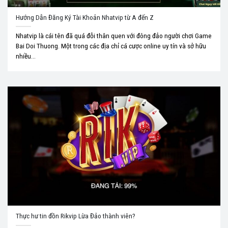
Hướng Dẫn Đăng Ký Tài Khoản Nhatvip từ A đến Z
Nhatvip là cái tên đã quá đỗi thân quen với đông đảo người chơi Game
Bai Doi Thuong. Một trong các địa chỉ cá cược online uy tín và sở hữu
nhiều...
Thực hư tin đồn Rikvip Lừa Đảo thành viên?