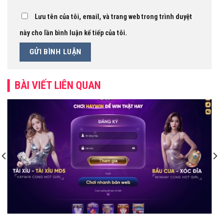
Lưu tên của tôi, email, và trang web trong trình duyệt
này cho lần bình luận kế tiếp của tôi.
BÀI VIẾT LIÊN QUAN