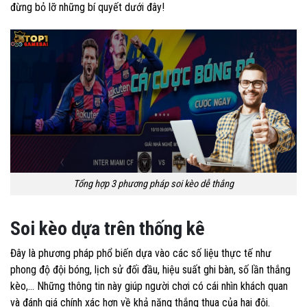
đừng bỏ lỡ những bí quyết dưới đây!
Tổng hợp 3 phương pháp soi kèo dễ thắng
Soi kèo dựa trên thống kê
Đây là phương pháp phổ biến dựa vào các số liệu thực tế như
phong độ đội bóng, lịch sử đối đầu, hiệu suất ghi bàn, số lần thắng
kèo,… Những thông tin này giúp người chơi có cái nhìn khách quan
và đánh giá chính xác hơn về khả năng thắng thua của hai đội.