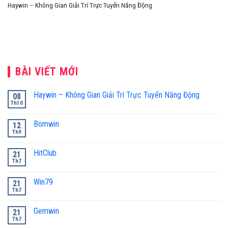
Haywin – Không Gian Giải Trí Trực Tuyến Năng Động
BÀI VIẾT MỚI
Haywin – Không Gian Giải Trí Trực Tuyến Năng Động
08
Th10
Bomwin
12
Th9
HitClub
21
Th7
Win79
21
Th7
Gemwin
21
Th7