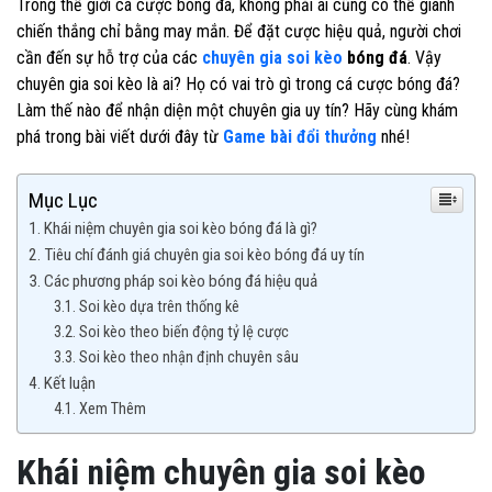
Trong thế giới cá cược bóng đá, không phải ai cũng có thể giành
chiến thắng chỉ bằng may mắn. Để đặt cược hiệu quả, người chơi
cần đến sự hỗ trợ của các
chuyên gia soi kèo
bóng đá
. Vậy
chuyên gia soi kèo là ai? Họ có vai trò gì trong cá cược bóng đá?
Làm thế nào để nhận diện một chuyên gia uy tín? Hãy cùng khám
phá trong bài viết dưới đây từ
Game bài đổi thưởng
nhé!
Mục Lục
Khái niệm chuyên gia soi kèo bóng đá là gì?
Tiêu chí đánh giá chuyên gia soi kèo bóng đá uy tín
Các phương pháp soi kèo bóng đá hiệu quả
Soi kèo dựa trên thống kê
Soi kèo theo biến động tỷ lệ cược
Soi kèo theo nhận định chuyên sâu
Kết luận
Xem Thêm
Khái niệm chuyên gia soi kèo