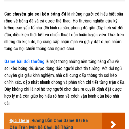
Các
chuyên gia soi kèo bóng đá
là những người có hiểu biết sâu
rộng về bóng đá và cá cược thể thao. Họ thường nghiên cứu kỹ
lưỡng các yếu tố như đội hình ra sân, phong độ gần đây, lịch sử đối
đầu, điều kiện thời tiết và chiến thuật của huấn luyện viên. Dựa trên
những dữ kiện đó, họ cung cấp nhận định và gợi ý đặt cược nhằm
tăng cơ hội chiến thắng cho người chơi.
Game bài đổi thưởng
là một trong những nền tảng hàng đầu về
soi kèo bóng đá, được đông đảo người chơi tin tưởng. Với đội ngũ
chuyên gia giàu kinh nghiệm, nhà cái cung cấp thông tin soi kèo
chính xác, cập nhật nhanh chóng và phân tích chi tiết từng trận đấu.
Đây không chỉ là nơi hỗ trợ người chơi đưa ra quyết định đặt cược
hợp lý mà còn giúp họ hiểu rõ hơn về cách vận hành của kèo nhà
cái.
Đọc Thêm
Hướng Dẫn Chơi Game Bài Ba
Cào Trên Iwin Dễ Chơi, Dễ Thắng