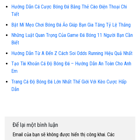
Hướng Dẫn Cá Cược Bóng Đá Bằng Thẻ Cào Điện Thoại Chi
Tiết
Bật Mí Mẹo Chơi Bóng Đá Ảo Giúp Bạn Gia Tăng Tỷ Lệ Thắng
Những Luật Quan Trọng Của Game Đá Bóng 11 Người Bạn Cần
Biết
Hướng Dẫn Từ A Đến Z Cách Soi Odds Running Hiệu Quả Nhất
Tạo Tài Khoản Cá Độ Bóng Đá – Hướng Dẫn An Toàn Cho Anh
Em
Trang Cá Độ Bóng Đá Lớn Nhất Thế Giới Với Kèo Cược Hấp
Dẫn
Để lại một bình luận
Email của bạn sẽ không được hiển thị công khai.
Các