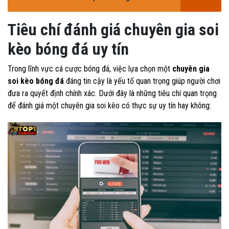
Tiêu chí đánh giá chuyên gia soi
kèo bóng đá uy tín
Trong lĩnh vực cá cược bóng đá, việc lựa chọn một
chuyên gia
soi kèo bóng đá
đáng tin cậy là yếu tố quan trọng giúp người chơi
đưa ra quyết định chính xác. Dưới đây là những tiêu chí quan trọng
để đánh giá một chuyên gia soi kèo có thực sự uy tín hay không: