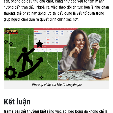
sân, phong độ cầu thủ chủ chốt, cũng như các yếu tố tâm lý ảnh
hưởng đến trận đấu. Ngoài ra, việc theo dõi tin tức bên lề như chấn
thương, thẻ phạt, hay động lực thi đấu cũng là yếu tố quan trọng
giúp người chơi đưa ra quyết định chính xác hơn.
Phương pháp soi kèo từ chuyên gia
Kết luận
Game bài đổi thưởng
biết rằng việc soi kèo bóng đá không chỉ là