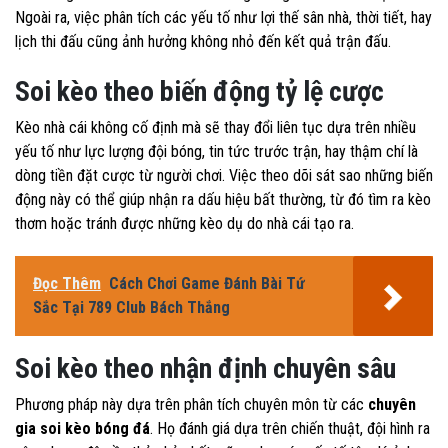
Ngoài ra, việc phân tích các yếu tố như lợi thế sân nhà, thời tiết, hay
lịch thi đấu cũng ảnh hưởng không nhỏ đến kết quả trận đấu.
Soi kèo theo biến động tỷ lệ cược
Kèo nhà cái không cố định mà sẽ thay đổi liên tục dựa trên nhiều
yếu tố như lực lượng đội bóng, tin tức trước trận, hay thậm chí là
dòng tiền đặt cược từ người chơi. Việc theo dõi sát sao những biến
động này có thể giúp nhận ra dấu hiệu bất thường, từ đó tìm ra kèo
thơm hoặc tránh được những kèo dụ do nhà cái tạo ra.
Đọc Thêm
Cách Chơi Game Đánh Bài Tứ
Sắc Tại 789 Club Bách Thắng
Soi kèo theo nhận định chuyên sâu
Phương pháp này dựa trên phân tích chuyên môn từ các
chuyên
gia soi kèo bóng đá
. Họ đánh giá dựa trên chiến thuật, đội hình ra