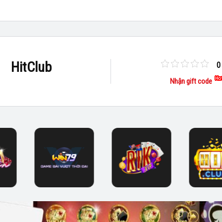
HitClub
0
Nhận gift code