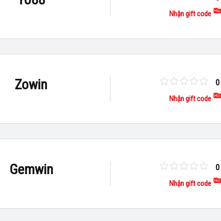
Nhận gift code
Zowin
0
Nhận gift code
Gemwin
0
Nhận gift code