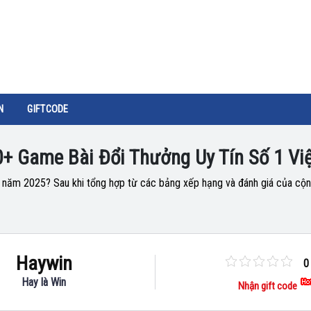
N
GIFTCODE
0+ Game Bài Đổi Thưởng Uy Tín Số 1 Vi
 năm 2025? Sau khi tổng hợp từ các bảng xếp hạng và đánh giá của cộn
Haywin
0
Hay là Win
Nhận gift code