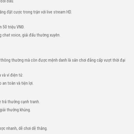
 đối đầu.
ăng đặt cược trong trận với live stream HD.
 50 triệu VNĐ.
g chat voice, giải đấu thường xuyên.
 thông thường mà còn được mệnh danh là sân chơi đẳng cấp vượt thời đại
 và ví điện tử.
 an toàn và tiện lợi.
ệ trả thưởng cạnh tranh.
giải thưởng khủng.
cược nhanh, dễ chơi dễ thắng.