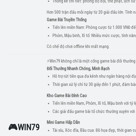
Thống kê chi tiết: phong độ đội, thẻ phạt, lịch sử
Hơn 500 trận đấu mỗi ngày từ 20 giải đấu lớn. Tính n
Game Bài Truyền Thống
Tiến lên miền Nam: Phòng cược từ 1.000 VNĐ đến
Phỏm, Mậu binh, Xì tố: Nhiều mức cược, tính năn
Có chế độ chơi offline khi mất mạng.
⚡Win79 không chỉ là một cổng game bài đổi thưởng
Đổi Thưởng Nhanh Chóng, Minh Bạch
Hỗ trợ rút tiền qua đa kênh như ngân hàng nội địa
Thời gian xử lý chỉ từ 30 giây đến 1 phút, đảm bảo
Kho Game Bài Đỉnh Cao
Tiến lên miền Nam, Phỏm, Xì tố, Mậu binh với tỷ l
Các giải đấu game bài tổ chức thường xuyên với 
Mini Game Hấp Dẫn
🎮WIN79
Tài xỉu, Xóc đĩa, Bầu cua: Đồ họa đẹp, thời gian 