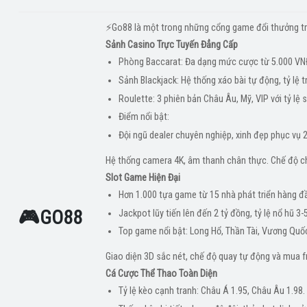
⚡Go88 là một trong những cổng game đổi thưởng tr
Sảnh Casino Trực Tuyến Đẳng Cấp
Phòng Baccarat: Đa dạng mức cược từ 5.000 VNĐ
Sảnh Blackjack: Hệ thống xáo bài tự động, tỷ lệ t
Roulette: 3 phiên bản Châu Âu, Mỹ, VIP với tỷ lệ 
Điểm nổi bật:
Đội ngũ dealer chuyên nghiệp, xinh đẹp phục vụ 2
Hệ thống camera 4K, âm thanh chân thực. Chế độ ch
Slot Game Hiện Đại
Hơn 1.000 tựa game từ 15 nhà phát triển hàng đ
🎮GO88
Jackpot lũy tiến lên đến 2 tỷ đồng, tỷ lệ nổ hũ 3-
Top game nổi bật: Long Hổ, Thần Tài, Vương Quố
Giao diện 3D sắc nét, chế độ quay tự động và mua f
Cá Cược Thể Thao Toàn Diện
Tỷ lệ kèo cạnh tranh: Châu Á 1.95, Châu Âu 1.98.