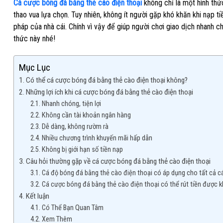
Cá cược bóng đá bằng thẻ cào điện thoại
không chỉ là một hình th
thao vua lựa chọn. Tuy nhiên, không ít người gặp khó khăn khi nạp t
pháp của nhà cái. Chính vì vậy để giúp người chơi giao dịch nhanh
thức này nhé!
Mục Lục
Có thể cá cược bóng đá bằng thẻ cào điện thoại không?
Những lợi ích khi cá cược bóng đá bằng thẻ cào điện thoại
Nhanh chóng, tiện lợi
Không cần tài khoản ngân hàng
Dễ dàng, không rườm rà
Nhiều chương trình khuyến mãi hấp dẫn
Không bị giới hạn số tiền nạp
Câu hỏi thường gặp về cá cược bóng đá bằng thẻ cào điện thoại
Cá độ bóng đá bằng thẻ cào điện thoại có áp dụng cho tất cả 
Cá cược bóng đá bằng thẻ cào điện thoại có thể rút tiền được 
Kết luận
Có Thể Bạn Quan Tâm
Xem Thêm