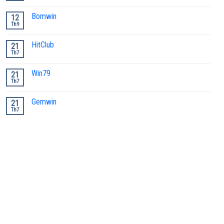
Bomwin
12
Th9
HitClub
21
Th7
Win79
21
Th7
Gemwin
21
Th7