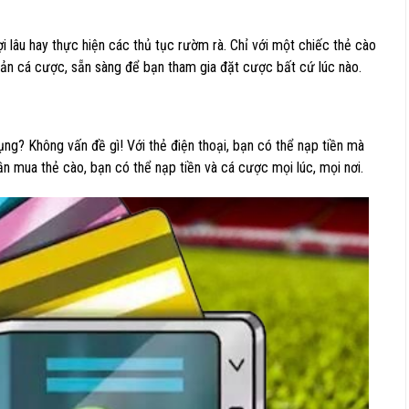
i lâu hay thực hiện các thủ tục rườm rà. Chỉ với một chiếc thẻ cào
hoản cá cược, sẵn sàng để bạn tham gia đặt cược bất cứ lúc nào.
ng? Không vấn đề gì! Với thẻ điện thoại, bạn có thể nạp tiền mà
cần mua thẻ cào, bạn có thể nạp tiền và cá cược mọi lúc, mọi nơi.