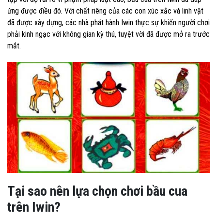
ứng được điều đó.
Với chất riêng của các con xúc xắc và linh vật
đã được xây dựng, các nhà phát hành Iwin thực sự khiến người chơi
phải kinh ngạc với không gian kỳ thú, tuyệt vời đã được mở ra trước
mắt.
Tại sao nên lựa chọn chơi bầu cua
trên Iwin?