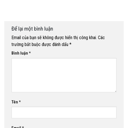
Để lại một bình luận
Email của bạn sẽ không được hiển thị công khai.
Các
trường bắt buộc được đánh dấu
*
Bình luận
*
Tên
*