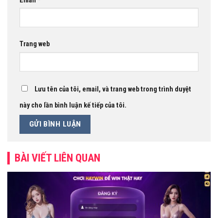
Email
*
Trang web
Lưu tên của tôi, email, và trang web trong trình duyệt
này cho lần bình luận kế tiếp của tôi.
BÀI VIẾT LIÊN QUAN