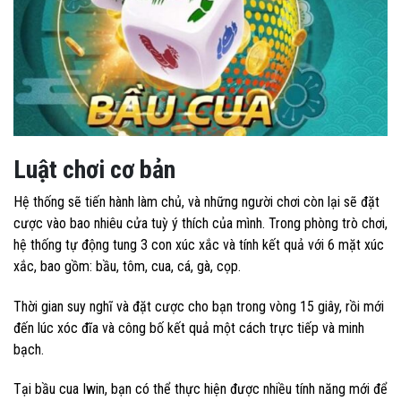
Luật chơi cơ bản
Hệ thống sẽ tiến hành làm chủ, và những người chơi còn lại sẽ đặt
cược vào bao nhiêu cửa tuỳ ý thích của mình. Trong phòng trò chơi,
hệ thống tự động tung 3 con xúc xắc và tính kết quả với 6 mặt xúc
xắc, bao gồm: bầu, tôm, cua, cá, gà, cọp.
Thời gian suy nghĩ và đặt cược cho bạn trong vòng 15 giây, rồi mới
đến lúc xóc đĩa và công bố kết quả một cách trực tiếp và minh
bạch.
Tại bầu cua Iwin, bạn có thể thực hiện được nhiều tính năng mới để