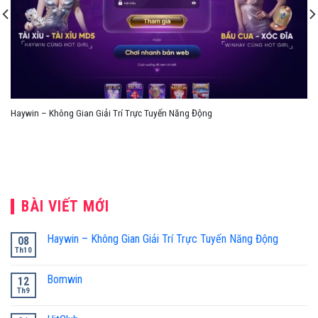
Haywin – Không Gian Giải Trí Trực Tuyến Năng Động
BÀI VIẾT MỚI
Haywin – Không Gian Giải Trí Trực Tuyến Năng Động
08
Th10
Bomwin
12
Th9