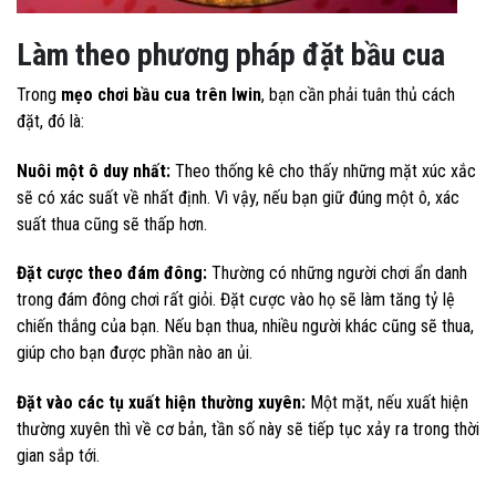
Làm theo phương pháp đặt bầu cua
Trong
mẹo chơi bầu cua trên Iwin
, bạn cần phải tuân thủ cách
đặt, đó là:
Nuôi một ô duy nhất:
Theo thống kê cho thấy những mặt xúc xắc
sẽ có xác suất về nhất định. Vì vậy, nếu bạn giữ đúng một ô, xác
suất thua cũng sẽ thấp hơn.
Đặt cược theo đám đông:
Thường có những người chơi ẩn danh
trong đám đông chơi rất giỏi. Đặt cược vào họ sẽ làm tăng tỷ lệ
chiến thắng của bạn. Nếu bạn thua, nhiều người khác cũng sẽ thua,
giúp cho bạn được phần nào an ủi.
Đặt vào các tụ xuất hiện thường xuyên:
Một mặt, nếu xuất hiện
thường xuyên thì về cơ bản, tần số này sẽ tiếp tục xảy ra trong thời
gian sắp tới.