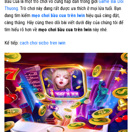
Bầu Cua là một trò chơi vô cùng hấp dẫn trong giới
Game Bai Doi
Thuong
. Trò chơi này đang rất được ưa thích ở mọi lứa tuổi. Bạn
đang tìm kiếm
mẹo chơi bầu cua trên Iwin
hiệu quả càng đặt,
càng thắng. Hãy cùng theo dõi bài viết dưới đây của chúng tôi để
tìm hiểu rõ hơn về
mẹo chơi bầu cua trên Iwin
này nhé.
Kế tiếp:
cach choi sicbo tren iwin