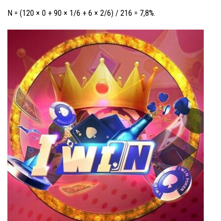
N = (120 × 0 + 90 × 1/6 + 6 × 2/6) / 216 = 7,8%.