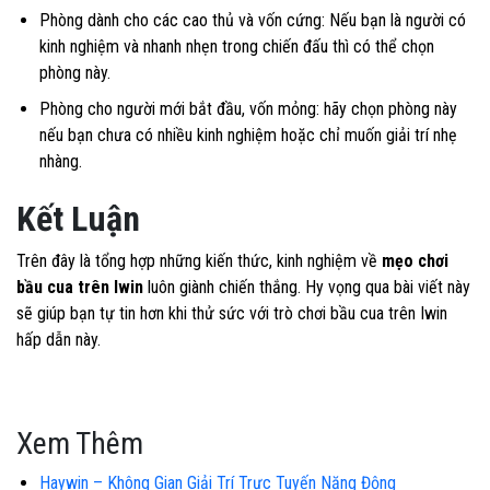
Phòng dành cho các cao thủ và vốn cứng: Nếu bạn là người có
kinh nghiệm và nhanh nhẹn trong chiến đấu thì có thể chọn
phòng này.
Phòng cho người mới bắt đầu, vốn mỏng: hãy chọn phòng này
nếu bạn chưa có nhiều kinh nghiệm hoặc chỉ muốn giải trí nhẹ
nhàng.
Kết Luận
Trên đây là tổng hợp những kiến ​​thức, kinh nghiệm về
mẹo chơi
bầu cua trên Iwin
luôn giành chiến thắng. Hy vọng qua bài viết này
sẽ giúp bạn tự tin hơn khi thử sức với trò chơi bầu cua trên Iwin
hấp dẫn này.
Xem Thêm
Haywin – Không Gian Giải Trí Trực Tuyến Năng Động