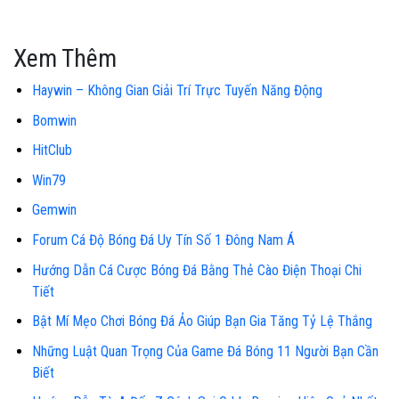
Xem Thêm
Haywin – Không Gian Giải Trí Trực Tuyến Năng Động
Bomwin
HitClub
Win79
Gemwin
Forum Cá Độ Bóng Đá Uy Tín Số 1 Đông Nam Á
Hướng Dẫn Cá Cược Bóng Đá Bằng Thẻ Cào Điện Thoại Chi
Tiết
Bật Mí Mẹo Chơi Bóng Đá Ảo Giúp Bạn Gia Tăng Tỷ Lệ Thắng
Những Luật Quan Trọng Của Game Đá Bóng 11 Người Bạn Cần
Biết