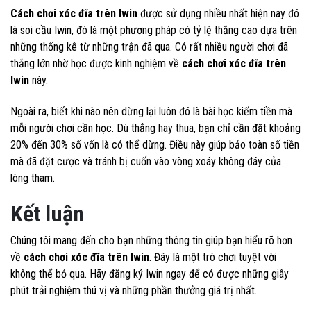
Cách chơi xóc đĩa trên Iwin
được sử dụng nhiều nhất hiện nay đó
là soi cầu Iwin, đó là một phương pháp có tỷ lệ thắng cao dựa trên
những thống kê từ những trận đã qua. Có rất nhiều người chơi đã
thắng lớn nhờ học được kinh nghiệm về
cách chơi xóc đĩa trên
Iwin
này.
Ngoài ra, biết khi nào nên dừng lại luôn đó là bài học kiếm tiền mà
mỗi người chơi cần học. Dù thắng hay thua, bạn chỉ cần đặt khoảng
20% ​​đến 30% số vốn là có thể dừng. Điều này giúp bảo toàn số tiền
mà đã đặt cược và tránh bị cuốn vào vòng xoáy không đáy của
lòng tham.
Kết luận
Chúng tôi mang đến cho bạn những thông tin giúp bạn hiểu rõ hơn
về
cách chơi xóc đĩa trên Iwin
. Đây là một trò chơi tuyệt vời
không thể bỏ qua. Hãy đăng ký Iwin ngay để có được những giây
phút trải nghiệm thú vị và những phần thưởng giá trị nhất.