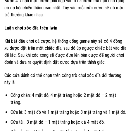
Bước 4: Chọn mức cược phù hợp vào ô cá cược mà bạn cho rằng
có cơ hội chiến thắng cao nhất. Tùy vào mỗi cửa cược sẽ có mức
trả thưởng khác nhau.
Luận chơi xóc đĩa trên Iwin
Khi bắt đầu chơi cá cược, hệ thống cổng game này sẽ có 4 đồng
xu được đặt trên một chiếc đĩa, sau đó úp ngược chiếc bát vào đĩa
để lắc. Sau khi xóc xong sẽ được đưa lên bàn cược để người chơi
đoán và đưa ra quyết định đặt cược dựa trên thính giác.
Các cửa đánh có thể chọn trên cổng trò chơi xóc đĩa đổi thưởng
này là:
Cổng chẵn: 4 mặt đỏ, 4 mặt trắng hoặc 2 mặt đỏ – 2 mặt
trắng.
Cửa lẻ: 3 mặt đỏ và 1 mặt trắng hoặc 3 mặt trắng và 1 mặt đỏ.
Cửa tài : 3 mặt đỏ – 1 mặt trắng hoặc cả 4 mặt đỏ.