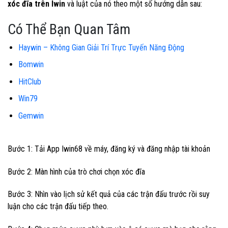
xóc đĩa trên Iwin
và luật của nó theo một số hướng dẫn sau:
Có Thể Bạn Quan Tâm
Haywin – Không Gian Giải Trí Trực Tuyến Năng Động
Bomwin
HitClub
Win79
Gemwin
Bước 1: Tải App Iwin68 về máy, đăng ký và đăng nhập tài khoản
Bước 2: Màn hình của trò chơi chọn xóc đĩa
Bước 3: Nhìn vào lịch sử kết quả của các trận đấu trước rồi suy
luận cho các trận đấu tiếp theo.