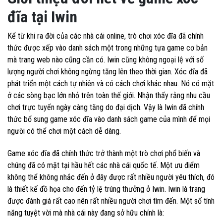
đĩa tại Iwin
Kể từ khi ra đời của các nhà cái online, trò chơi xóc đĩa đã chính
thức được xếp vào danh sách một trong những tựa game cơ bản
mà trang web nào cũng cần có. Iwin cũng không ngoại lệ với số
lượng người chơi không ngừng tăng lên theo thời gian. Xóc đĩa đã
phát triển một cách tự nhiên và có cách chơi khác nhau. Nó có mặt
ở các sòng bạc lớn nhỏ trên toàn thế giới. Nhận thấy rằng nhu cầu
chơi trực tuyến ngày càng tăng do đại dịch. Vậy là Iwin đã chính
thức bổ sung game xóc đĩa vào danh sách game của mình để mọi
người có thể chơi một cách dễ dàng.
Game xóc đĩa đã chính thức trở thành một trò chơi phổ biến và
chúng đã có mặt tại hầu hết các nhà cái quốc tế. Một ưu điểm
không thể không nhắc đến ở đây được rất nhiều người yêu thích, đó
là thiết kế đồ họa cho đến tỷ lệ trúng thưởng ở Iwin. Iwin là trang
được đánh giá rất cao nên rất nhiều người chơi tìm đến. Một số tính
năng tuyệt vời mà nhà cái này đang sở hữu chính là: