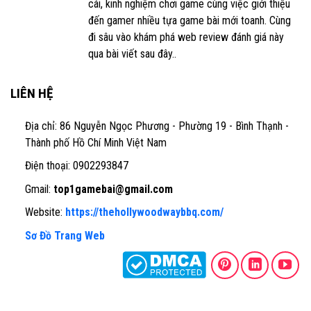
cái, kinh nghiệm chơi game cùng việc giới thiệu
đến gamer nhiều tựa game bài mới toanh. Cùng
đi sâu vào khám phá web review đánh giá này
qua bài viết sau đây..
LIÊN HỆ
Địa chỉ:
86 Nguyễn Ngọc Phương - Phường 19 - Bình Thạnh -
Thành phố Hồ Chí Minh Việt Nam
Điện thoại:
0902293847
Gmail:
top1gamebai@gmail.com
Website:
https://thehollywoodwaybbq.com/
Sơ Đồ Trang Web