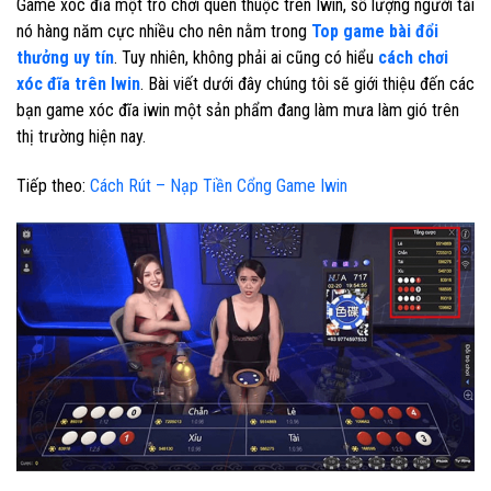
Game xóc đĩa một trò chơi quen thuộc trên Iwin, số lượng người tải
nó hàng năm cực nhiều cho nên nằm trong
Top game bài đổi
thưởng uy tín
. Tuy nhiên, không phải ai cũng có hiểu
cách chơi
xóc đĩa trên Iwin
. Bài viết dưới đây chúng tôi sẽ giới thiệu đến các
bạn game xóc đĩa iwin một sản phẩm đang làm mưa làm gió trên
thị trường hiện nay.
Tiếp theo:
Cách Rút – Nạp Tiền Cổng Game Iwin