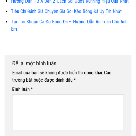
Hướng Dẫn Từ A Đến Z Cách Soi Odds Running Hiệu Quả Nhất
Tiêu Chí Đánh Giá Chuyên Gia Soi Kèo Bóng Đá Uy Tín Nhất
Tạo Tài Khoản Cá Độ Bóng Đá – Hướng Dẫn An Toàn Cho Anh
Em
Để lại một bình luận
Email của bạn sẽ không được hiển thị công khai.
Các
trường bắt buộc được đánh dấu
*
Bình luận
*