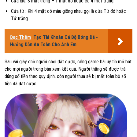
Cửa xỉu: 3 mặt trắng – 1 mặt đỏ hoặc cả 4 mặt trắng.
Cửa tứ : Khi 4 mặt có màu giống nhau gọi là cửa Tứ đỏ hoặc
Tứ trắng.
Đọc Thêm
Tạo Tài Khoản Cá Độ Bóng Đá -
Hướng Dẫn An Toàn Cho Anh Em
Sau vài giây chờ người chơi đặt cược, cổng game bài uy tín mở bát
cho mọi người trong bàn xem kết quả. Người thắng sẽ được trả
đúng số tiền theo quy định, còn người thua sẽ bị mất toàn bộ số
tiền đã đặt cược.