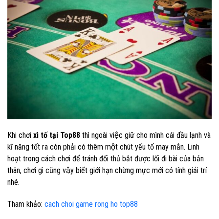
Khi chơi
xì tố tại Top88
thì ngoài việc giữ cho mình cái đầu lạnh và
kĩ năng tốt ra còn phải có thêm một chút yếu tố may mắn. Linh
hoạt trong cách chơi để tránh đối thủ bắt được lối đi bài của bản
thân, chơi gì cũng vậy biết giới hạn chừng mực mới có tính giải trí
nhé.
Tham khảo:
cach choi game rong ho top88