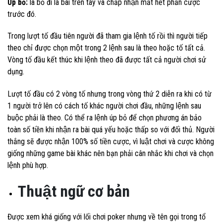
Úp bỏ:
là bỏ đi lá bài trên tay và chấp nhận mất hết phần cược
trước đó.
Trong lượt tố đầu tiên người đã tham gia lệnh tố rồi thì người tiếp
theo chỉ được chọn một trong 2 lệnh sau là theo hoặc tố tất cả.
Vòng tố đầu kết thúc khi lệnh theo đã được tất cả người chơi sử
dụng.
Lượt tố đầu có 2 vòng tố nhưng trong vòng thứ 2 diễn ra khi có từ
1 người trở lên có cách tố khác người chơi đầu, những lệnh sau
buộc phải là theo. Có thể ra lệnh úp bỏ để chọn phương án bảo
toàn số tiền khi nhận ra bài quá yếu hoặc thấp so với đối thủ.
Người
thắng sẽ được nhận 100% số tiền cược, vì luật chơi và cược không
giống những game bài khác nên bạn phải cân nhắc khi chơi và chọn
lệnh phù hợp.
Thuật ngữ cơ bản
Được xem khá giống với lối chơi poker nhưng về tên gọi trong tổ