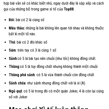
hợp bài vẫn sẽ có khác biệt nhỏ, ngay dưới đây là sắp xếp và cách
gọi của những bộ trong game xì tố của
Top88
.
Đôi
: bài có 2 lá cùng số
Mâu thầu:
những lá bài không lên quan tới nhau và không thuộc
bất kì một tổ nào.
Thú
: bài có 2 đôi khác số
Sám
: trên tay có 3 lá cùng 1 số
Sảnh
:có 5 lá bài tạo nên chuỗi (như lốc) không đồng chất.
Thùng
:có 5 lá tuy đồng chất nhưng không thành một chuỗi
Thùng phá sảnh
: có 5 lá vừa thành chuỗi còn đồng chất
Sảnh chúa
: như sảnh nhưng đồng chất với lá xì (A)
Ngũ quý
: có 5 lá trong đó có một quân Joker, 4 lá còn lại cùng
số với Joker