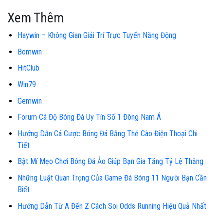
Xem Thêm
Haywin – Không Gian Giải Trí Trực Tuyến Năng Động
Bomwin
HitClub
Win79
Gemwin
Forum Cá Độ Bóng Đá Uy Tín Số 1 Đông Nam Á
Hướng Dẫn Cá Cược Bóng Đá Bằng Thẻ Cào Điện Thoại Chi
Tiết
Bật Mí Mẹo Chơi Bóng Đá Ảo Giúp Bạn Gia Tăng Tỷ Lệ Thắng
Những Luật Quan Trọng Của Game Đá Bóng 11 Người Bạn Cần
Biết
Hướng Dẫn Từ A Đến Z Cách Soi Odds Running Hiệu Quả Nhất