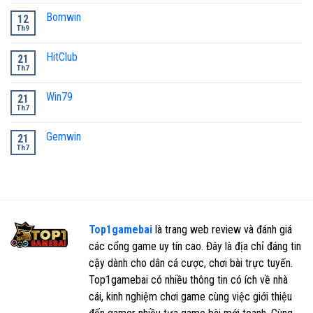
Bomwin
12
Th9
HitClub
21
Th7
Win79
21
Th7
Gemwin
21
Th7
Top1gamebai
là trang web review và đánh giá
các cổng game uy tín cao. Đây là địa chỉ đáng tin
cậy dành cho dân cá cược, chơi bài trực tuyến.
Top1gamebai có nhiều thông tin có ích về nhà
cái, kinh nghiệm chơi game cùng việc giới thiệu