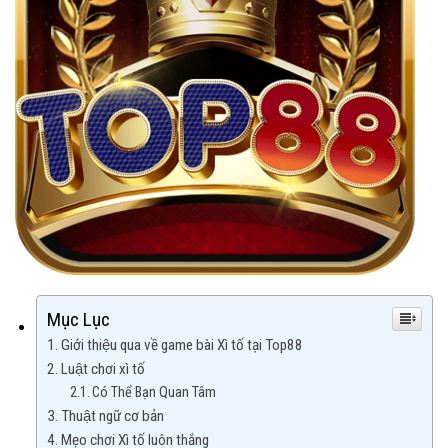
Mục Lục
Giới thiệu qua về game bài Xì tố tại Top88
Luật chơi xì tố
Có Thể Bạn Quan Tâm
Thuật ngữ cơ bản
Mẹo chơi Xì tố luôn thắng