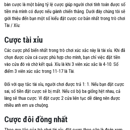
bàn cược là một bảng tỷ lệ cược giúp người chơi tính toán được số
tiền mà mình có được nếu giành chiến thắng. Dưới đây chúng tôi sẽ
giới thiệu đến bạn một số kiểu đặt cược cơ bản nhất trong trò chơi
Tài / Xỉu:
Cược tài xỉu
Các cược phổ biến nhất trong trò chơi xúc xắc này là tài xỉu. Khi đã
chọn được cửa cá cược phù hợp cho mình, bạn chỉ việc đặt tiền
vào cửa đó và chờ kết quả. Xỉu là khi 3 viên xúc xắc là 4-10. Số
điểm 3 viên xúc xắc trong 11-17 là Tài.
Đối với quy tắc tài xỉu, người chơi được trả 1: 1. Nếu bạn đặt cược
sai, số tiền đặt cược sẽ bị mất. Nếu có bộ ba giống hệt nhau, cả
làng sẽ thua cược. Vì đặt cược 2 cửa liên tục dễ dàng nên được
nhiều anh em ưa chuộng.
Cược đôi đồng nhất
Theo quy tắc của trò chơi tài xỉu, đặt cược theo cặp là đoán xem