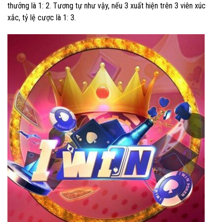
thưởng là 1: 2. Tương tự như vậy, nếu 3 xuất hiện trên 3 viên xúc
xắc, tỷ lệ cược là 1: 3.