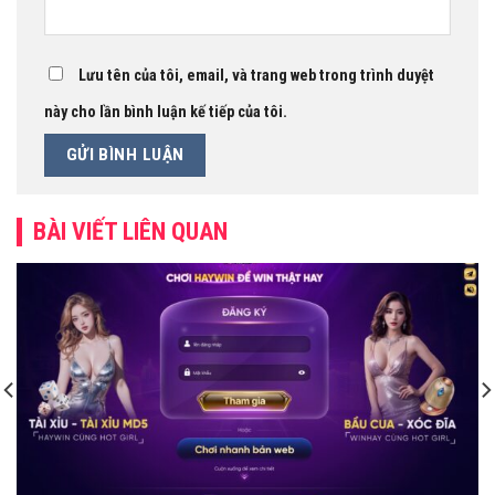
Lưu tên của tôi, email, và trang web trong trình duyệt
này cho lần bình luận kế tiếp của tôi.
BÀI VIẾT LIÊN QUAN