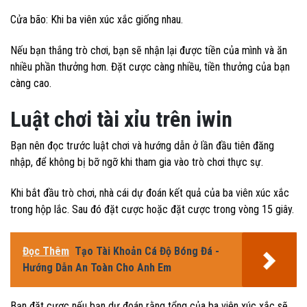
Cửa bão: Khi ba viên xúc xắc giống nhau.
Nếu bạn thắng trò chơi, bạn sẽ nhận lại được tiền của mình và ăn
nhiều phần thưởng hơn. Đặt cược càng nhiều, tiền thưởng của bạn
càng cao.
Luật chơi tài xỉu trên iwin
Bạn nên đọc trước luật chơi và hướng dẫn ở lần đầu tiên đăng
nhập, để không bị bỡ ngỡ khi tham gia vào trò chơi thực sự.
Khi bắt đầu trò chơi, nhà cái dự đoán kết quả của ba viên xúc xắc
trong hộp lắc. Sau đó đặt cược hoặc đặt cược trong vòng 15 giây.
Đọc Thêm
Tạo Tài Khoản Cá Độ Bóng Đá -
Hướng Dẫn An Toàn Cho Anh Em
Bạn đặt cược nếu bạn dự đoán rằng tổng của ba viên xúc xắc sẽ