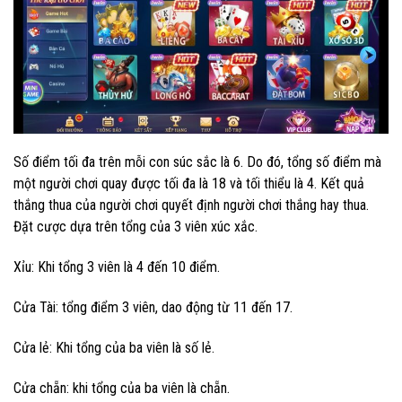
Số điểm tối đa trên mỗi con súc sắc là 6. Do đó, tổng số điểm mà
một người chơi quay được tối đa là 18 và tối thiểu là 4. Kết quả
thắng thua của người chơi quyết định người chơi thắng hay thua.
Đặt cược dựa trên tổng của 3 viên xúc xắc.
Xỉu: Khi tổng 3 viên là 4 đến 10 điểm.
Cửa Tài: tổng điểm 3 viên, dao động từ 11 đến 17.
Cửa lẻ: Khi tổng của ba viên là số lẻ.
Cửa chẵn: khi tổng của ba viên là chẵn.