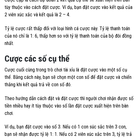
tùy thuộc vào cách đặt cược. Ví dụ, bạn đặt cược vào kết quả của
2 viên xúc xắc và kết quả là 2 – 4.
Tỷ lệ cược rất thấp đối với loại hình cá cược này. Tỷ lệ thanh toán
của nó chỉ là 1: 6, thấp hơn so với tỷ lệ thanh toán của bộ đôi đồng
nhất.
Cược các số cụ thể
Cược cuối cùng trong trò chơi tài xỉu là đặt cược vào một số cụ
thể. Bằng cách này, bạn sẽ chọn một con số để đặt cược và chiến
thắng khi kết quả trả về con số đó.
Theo hướng dẫn cách đặt và đặt cược thì người chơi nhận được số
tiền nhiều hay ít tùy thuộc vào số lần đặt cược xuất hiện trên bàn
chơi.
Ví dụ, bạn đặt cược vào số 3. Nếu có 1 con súc sắc trên 3 con,
bạn sẽ nhận được tỷ lệ 1: 1. Nếu có 2 viên xúc xắc trên 3, tỷ lệ trả