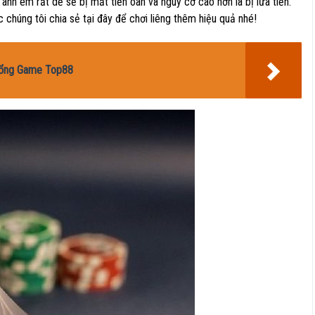
anh em rất dễ sẽ bị mất tiền oan và nguy cơ cao hơn là bị lừa tiền.
c chúng tôi chia sẻ tại đây để chơi liêng thêm hiệu quả nhé!
n Cổng Game Top88