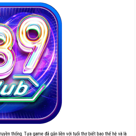
uyền thống. Tựa game đã gắn liền với tuổi thơ biết bao thế hệ và là