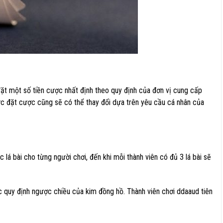
đặt một số tiền cược nhất định theo quy định của đơn vị cung cấp
ức đặt cược cũng sẽ có thể thay đổi dựa trên yêu cầu cá nhân của
 lá bài cho từng người chơi, đến khi mỗi thành viên có đủ 3 lá bài sẽ
c quy định ngược chiều của kim đồng hồ. Thành viên chơi ddaaud tiên