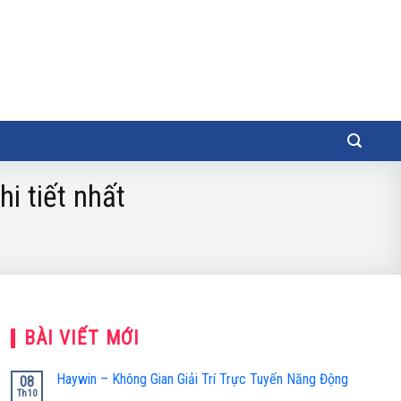
i tiết nhất
BÀI VIẾT MỚI
Haywin – Không Gian Giải Trí Trực Tuyến Năng Động
08
Th10