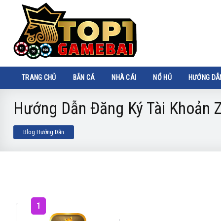
Bỏ
qua
nội
dung
TRANG CHỦ
BẮN CÁ
NHÀ CÁI
NỔ HỦ
HƯỚNG DẪ
Hướng Dẫn Đăng Ký Tài Khoản Z
Blog Hướng Dẫn
1