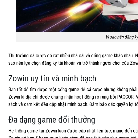
Vì sao nên đăng ký
Thị trường cá cược có rất nhiều nhà cái và cổng game khác nhau. Ng
sao nên lựa chọn đăng ký tài khoản và trở thành người chơi của Zo
Zowin uy tín và minh bạch
Bạn rất dễ tìm được một cổng game để cá cược nhưng không phải tất
Zowin là địa chỉ được chứng nhận hoạt động rõ ràng bởi PAGCOR. Và 
sách và cam kết đều cập nhật minh bạch. Đảm bảo các quyền lợi tố
Đa dạng game đổi thưởng
Hệ thống game tại Zowin luôn được cập nhật liên tục, mang đến các