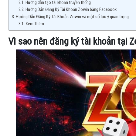
Hướng dẫn tạo tài khoản truyền thống
Hướng Dẫn Đăng Ký Tài Khoản Zowin bằng Facebook
Hướng Dẫn Đăng Ký Tài Khoản Zowin và một số lưu ý quan trọng
Xem Thêm
Vì sao nên đăng ký tài khoản tại 