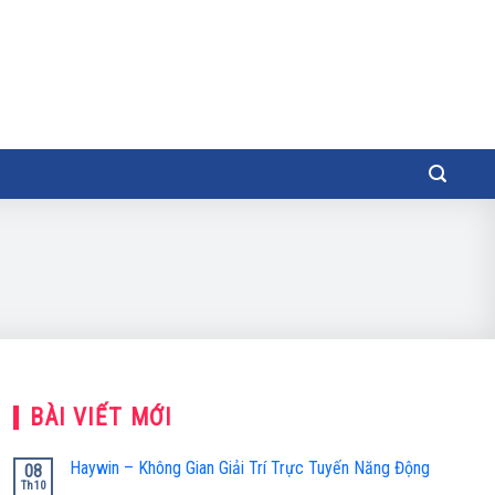
BÀI VIẾT MỚI
Haywin – Không Gian Giải Trí Trực Tuyến Năng Động
08
Th10