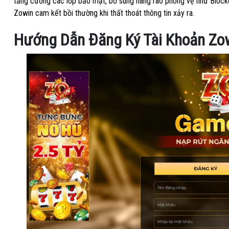
tăng cường các lớp bảo mật, bổ sung hàng rào phòng vệ như Blockc
Zowin cam kết bồi thường khi thất thoát thông tin xảy ra.
Hướng Dẫn Đăng Ký Tài Khoản Zo