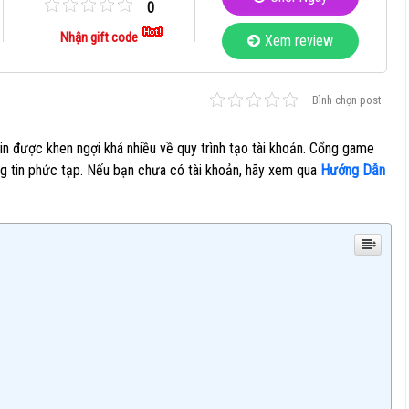
0
Nhận gift code
Xem review
Bình chọn post
in được khen ngợi khá nhiều về quy trình tạo tài khoản. Cổng game
g tin phức tạp. Nếu bạn chưa có tài khoản, hãy xem qua
Hướng Dẫn