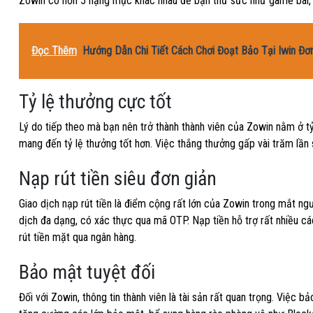
Zowin có hơn 5 hạng mục khác nhau để bạn thử sức như game bài, 
Đọc Thêm
Hướng Dẫn Chi Tiết Cách Chơi Đoạt Bảo Tại Iwin Đơ
Tỷ lệ thưởng cực tốt
Lý do tiếp theo mà bạn nên trở thành thành viên của Zowin nằm ở tỷ 
mang đến tỷ lệ thưởng tốt hơn. Việc thắng thưởng gấp vài trăm lần 
Nạp rút tiền siêu đơn giản
Giao dịch nạp rút tiền là điểm cộng rất lớn của Zowin trong mắt ng
dịch đa dạng, có xác thực qua mã OTP. Nạp tiền hỗ trợ rất nhiều các
rút tiền mặt qua ngân hàng.
Bảo mật tuyệt đối
Đối với Zowin, thông tin thành viên là tài sản rất quan trọng. Việc 