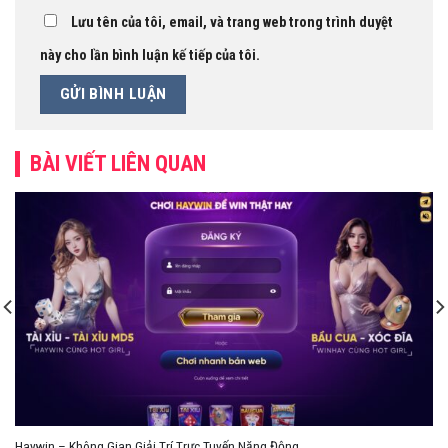
Lưu tên của tôi, email, và trang web trong trình duyệt
này cho lần bình luận kế tiếp của tôi.
BÀI VIẾT LIÊN QUAN
Haywin – Không Gian Giải Trí Trực Tuyến Năng Động