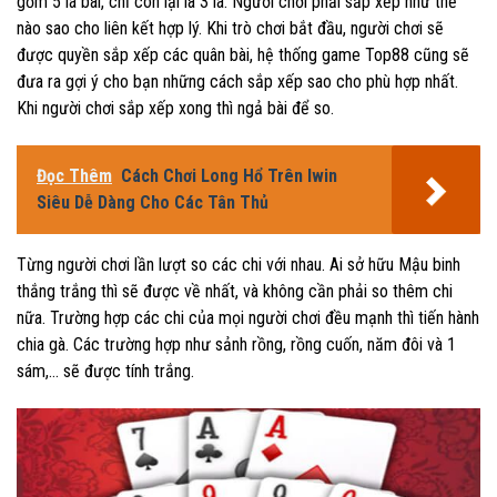
gồm 5 lá bài, chỉ còn lại là 3 lá. Người chơi phải sắp xếp như thế
nào sao cho liên kết hợp lý. Khi trò chơi bắt đầu, người chơi sẽ
được quyền sắp xếp các quân bài, hệ thống game Top88 cũng sẽ
đưa ra gợi ý cho bạn những cách sắp xếp sao cho phù hợp nhất.
Khi người chơi sắp xếp xong thì ngả bài để so.
Đọc Thêm
Cách Chơi Long Hổ Trên Iwin
Siêu Dễ Dàng Cho Các Tân Thủ
Từng người chơi lần lượt so các chi với nhau. Ai sở hữu Mậu binh
thắng trắng thì sẽ được về nhất, và không cần phải so thêm chi
nữa. Trường hợp các chi của mọi người chơi đều mạnh thì tiến hành
chia gà. Các trường hợp như sảnh rồng, rồng cuốn, năm đôi và 1
sám,… sẽ được tính trắng.