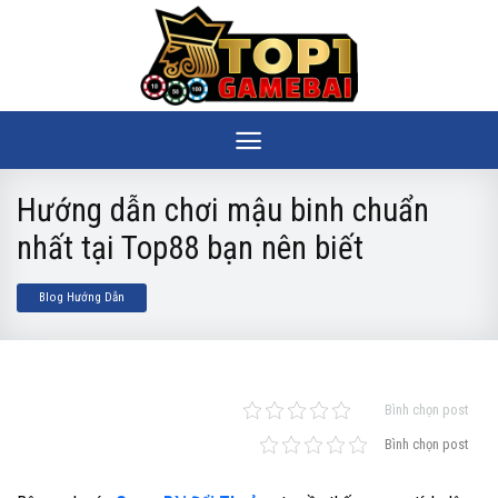
Bỏ
qua
nội
dung
Hướng dẫn chơi mậu binh chuẩn
nhất tại Top88 bạn nên biết
Blog Hướng Dẫn
Bình chọn post
Bình chọn post