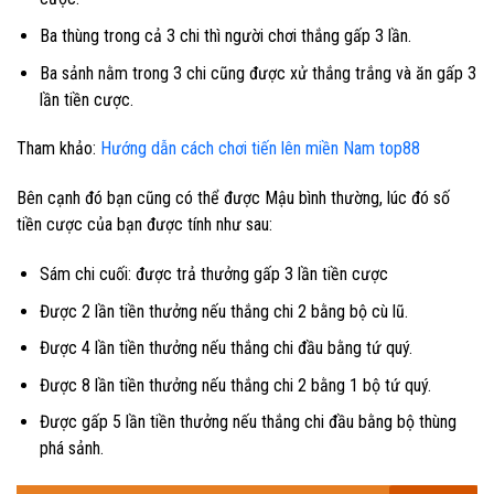
Ba thùng trong cả 3 chi thì người chơi thắng gấp 3 lần.
Ba sảnh nằm trong 3 chi cũng được xử thắng trắng và ăn gấp 3
lần tiền cược.
Tham khảo:
Hướng dẫn cách chơi tiến lên miền Nam top88
Bên cạnh đó bạn cũng có thể được Mậu bình thường, lúc đó số
tiền cược của bạn được tính như sau:
Sám chi cuối: được trả thưởng gấp 3 lần tiền cược
Được 2 lần tiền thưởng nếu thắng chi 2 bằng bộ cù lũ.
Được 4 lần tiền thưởng nếu thắng chi đầu bằng tứ quý.
Được 8 lần tiền thưởng nếu thắng chi 2 bằng 1 bộ tứ quý.
Được gấp 5 lần tiền thưởng nếu thắng chi đầu bằng bộ thùng
phá sảnh.