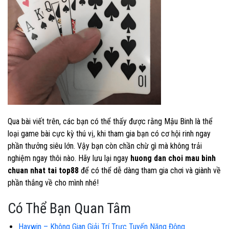
Qua bài viết trên, các bạn có thể thấy được rằng Mậu Binh là thể
loại game bài cực kỳ thú vị, khi tham gia bạn có cơ hội rinh ngay
phần thưởng siêu lớn. Vậy bạn còn chần chừ gì mà không trải
nghiệm ngay thôi nào. Hãy lưu lại ngay
huong dan choi mau binh
chuan nhat tai top88
để có thể dễ dàng tham gia chơi và giành về
phần thắng về cho mình nhé!
Có Thể Bạn Quan Tâm
Haywin – Không Gian Giải Trí Trực Tuyến Năng Động