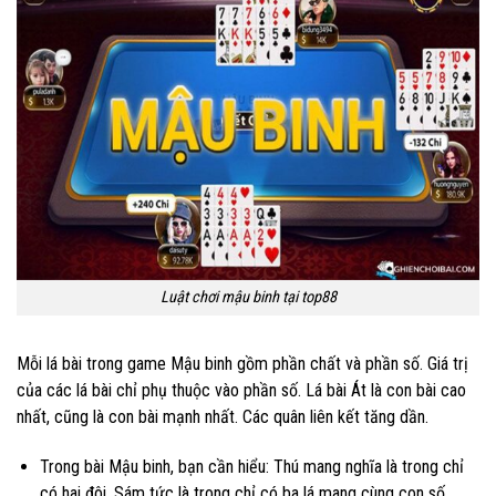
Luật chơi mậu binh tại top88
Mỗi lá bài trong game Mậu binh gồm phần chất và phần số. Giá trị
của các lá bài chỉ phụ thuộc vào phần số. Lá bài Át là con bài cao
nhất, cũng là con bài mạnh nhất. Các quân liên kết tăng dần.
Trong bài Mậu binh, bạn cần hiểu: Thú mang nghĩa là trong chỉ
có hai đôi. Sám tức là trong chỉ có ba lá mang cùng con số.