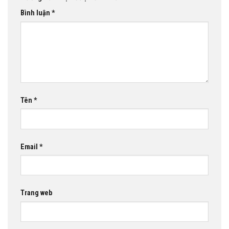
Bình luận
*
Tên
*
Email
*
Trang web