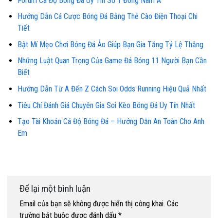
Forum Cá Độ Bóng Đá Uy Tín Số 1 Đông Nam Á
Hướng Dẫn Cá Cược Bóng Đá Bằng Thẻ Cào Điện Thoại Chi
Tiết
Bật Mí Mẹo Chơi Bóng Đá Ảo Giúp Bạn Gia Tăng Tỷ Lệ Thắng
Những Luật Quan Trọng Của Game Đá Bóng 11 Người Bạn Cần
Biết
Hướng Dẫn Từ A Đến Z Cách Soi Odds Running Hiệu Quả Nhất
Tiêu Chí Đánh Giá Chuyên Gia Soi Kèo Bóng Đá Uy Tín Nhất
Tạo Tài Khoản Cá Độ Bóng Đá – Hướng Dẫn An Toàn Cho Anh
Em
Để lại một bình luận
Email của bạn sẽ không được hiển thị công khai.
Các
trường bắt buộc được đánh dấu
*