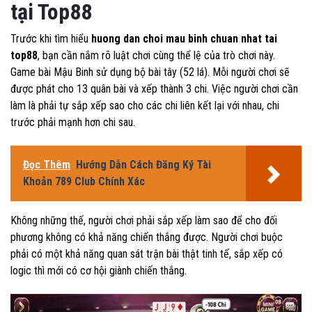
tại Top88
Trước khi tìm hiểu
huong dan choi mau binh chuan nhat tai
top88
, bạn cần nắm rõ luật chơi cùng thể lệ của trò chơi này.
Game bài Mậu Binh sử dụng bộ bài tây (52 lá). Mỗi người chơi sẽ
được phát cho 13 quân bài và xếp thành 3 chi. Việc người chơi cần
làm là phải tự sắp xếp sao cho các chi liên kết lại với nhau, chi
trước phải mạnh hơn chi sau.
Đọc Thêm
Hướng Dẫn Cách Đăng Ký Tài
Khoản 789 Club Chính Xác
Không những thế, người chơi phải sắp xếp làm sao để cho đối
phương không có khả năng chiến thắng được. Người chơi buộc
phải có một khả năng quan sát trận bài thật tinh tế, sắp xếp có
logic thì mới có cơ hội giành chiến thắng.