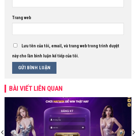
Trang web
Lưu tên của tôi, email, và trang web trong trình duyệt
này cho lần bình luận kế tiếp của tôi.
BÀI VIẾT LIÊN QUAN