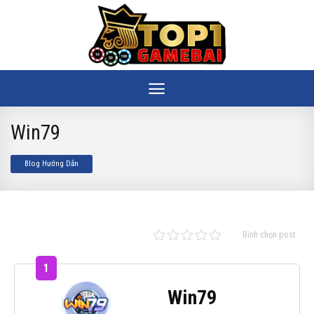
Bỏ
qua
nội
dung
Win79
Blog Hướng Dẫn
Bình chọn post
1
Win79