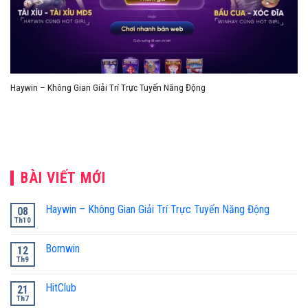
Haywin – Không Gian Giải Trí Trực Tuyến Năng Động
BÀI VIẾT MỚI
Haywin – Không Gian Giải Trí Trực Tuyến Năng Động
08
Th10
Bomwin
12
Th9
HitClub
21
Th7