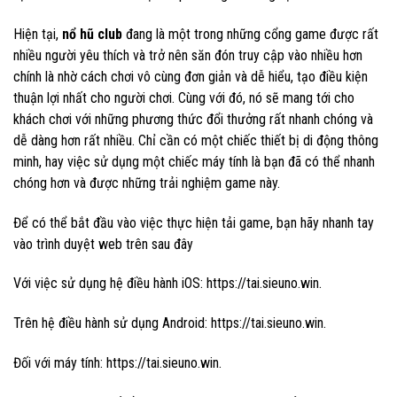
Hiện tại,
nổ hũ club
đang là một trong những cổng game được rất
nhiều người yêu thích và trở nên săn đón truy cập vào nhiều hơn
chính là nhờ cách chơi vô cùng đơn giản và dễ hiểu, tạo điều kiện
thuận lợi nhất cho người chơi. Cùng với đó, nó sẽ mang tới cho
khách chơi với những phương thức đổi thưởng rất nhanh chóng và
dễ dàng hơn rất nhiều. Chỉ cần có một chiếc thiết bị di động thông
minh, hay việc sử dụng một chiếc máy tính là bạn đã có thể nhanh
chóng hơn và được những trải nghiệm game này.
Để có thể bắt đầu vào việc thực hiện tải game, bạn hãy nhanh tay
vào trình duyệt web trên sau đây
Với việc sử dụng hệ điều hành iOS: https://tai.sieuno.win.
Trên hệ điều hành sử dụng Android: https://tai.sieuno.win.
Đối với máy tính: https://tai.sieuno.win.