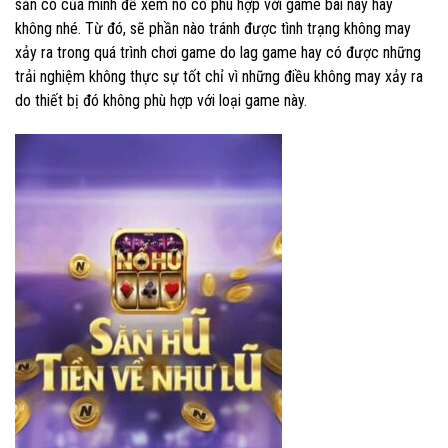
sẵn có của mình để xem nó có phù hợp với game bài này hay
không nhé. Từ đó, sẽ phần nào tránh được tình trạng không may
xảy ra trong quá trình chơi game do lag game hay có được những
trải nghiệm không thực sự tốt chỉ vì những điều không may xảy ra
do thiết bị đó không phù hợp với loại game này.