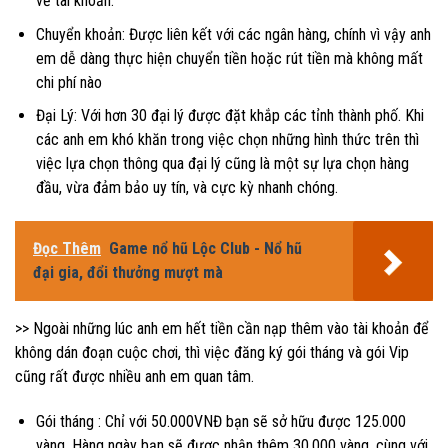
về tài khoản.
Chuyển khoản: Được liên kết với các ngân hàng, chính vì vậy anh
em dễ dàng thực hiện chuyển tiền hoặc rút tiền mà không mất
chi phí nào
Đại Lý: Với hơn 30 đại lý được đặt khắp các tỉnh thành phố. Khi
các anh em khó khăn trong việc chọn những hình thức trên thì
việc lựa chọn thông qua đại lý cũng là một sự lựa chọn hàng
đầu, vừa đảm bảo uy tín, và cực kỳ nhanh chóng.
Đọc Thêm
Game nổ hũ Lộc Club - Nổ hũ
đại gia, đổi thưởng mượt mà
>> Ngoài những lúc anh em hết tiền cần nạp thêm vào tài khoản để
không dán đoạn cuộc chơi, thì việc đăng ký gói tháng và gói Vip
cũng rất được nhiều anh em quan tâm.
Gói tháng : Chỉ với 50.000VNĐ bạn sẽ sở hữu được 125.000
vàng. Hàng ngày bạn sẽ được nhận thêm 30.000 vàng, cùng với