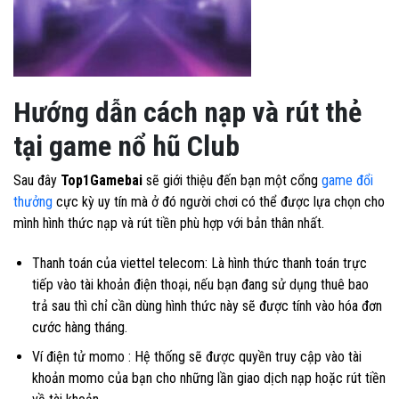
Hướng dẫn cách nạp và rút thẻ
tại game nổ hũ Club
Sau đây
Top1Gamebai
sẽ giới thiệu đến bạn một cổng
game đổi
thưởng
cực kỳ uy tín mà ở đó người chơi có thể được lựa chọn cho
mình hình thức nạp và rút tiền phù hợp với bản thân nhất.
Thanh toán của viettel telecom: Là hình thức thanh toán trực
tiếp vào tài khoản điện thoại, nếu bạn đang sử dụng thuê bao
trả sau thì chỉ cần dùng hình thức này sẽ được tính vào hóa đơn
cước hàng tháng.
Ví điện tử momo : Hệ thống sẽ được quyền truy cập vào tài
khoản momo của bạn cho những lần giao dịch nạp hoặc rút tiền