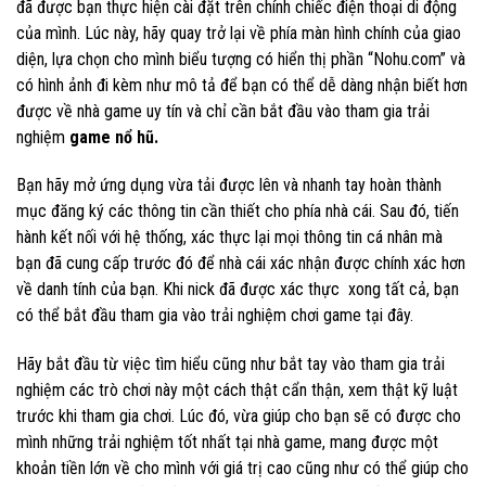
đã được bạn thực hiện cài đặt trên chính chiếc điện thoại di động
của mình. Lúc này, hãy quay trở lại về phía màn hình chính của giao
diện, lựa chọn cho mình biểu tượng có hiển thị phần “Nohu.com” và
có hình ảnh đi kèm như mô tả để bạn có thể dễ dàng nhận biết hơn
được về nhà game uy tín và chỉ cần bắt đầu vào tham gia trải
nghiệm
game nổ hũ.
Bạn hãy mở ứng dụng vừa tải được lên và nhanh tay hoàn thành
mục đăng ký các thông tin cần thiết cho phía nhà cái. Sau đó, tiến
hành kết nối với hệ thống, xác thực lại mọi thông tin cá nhân mà
bạn đã cung cấp trước đó để nhà cái xác nhận được chính xác hơn
về danh tính của bạn. Khi nick đã được xác thực xong tất cả, bạn
có thể bắt đầu tham gia vào trải nghiệm chơi game tại đây.
Hãy bắt đầu từ việc tìm hiểu cũng như bắt tay vào tham gia trải
nghiệm các trò chơi này một cách thật cẩn thận, xem thật kỹ luật
trước khi tham gia chơi. Lúc đó, vừa giúp cho bạn sẽ có được cho
mình những trải nghiệm tốt nhất tại nhà game, mang được một
khoản tiền lớn về cho mình với giá trị cao cũng như có thể giúp cho