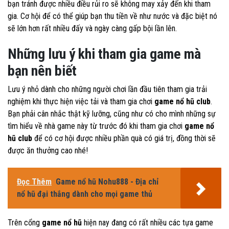
bạn tránh được nhiều điều rủi ro sẽ không may xảy đến khi tham
gia. Cơ hội để có thể giúp bạn thu tiền về như nước và đặc biệt nó
sẽ lớn hơn rất nhiều đấy và ngày càng gấp bội lần lên.
Những lưu ý khi tham gia game mà
bạn nên biết
Lưu ý nhỏ dành cho những người chơi lần đầu tiên tham gia trải
nghiệm khi thực hiện việc tải và tham gia chơi
game nổ hũ club
.
Bạn phải cân nhắc thật kỹ lưỡng, cũng như có cho mình những sự
tìm hiểu về nhà game này từ trước đó khi tham gia chơi
game nổ
hũ club
để có cơ hội được nhiều phần quà có giá trị, đồng thời sẽ
được ăn thưởng cao nhé!
Đọc Thêm
Game nổ hũ Nohu888 - Địa chỉ
nổ hũ đại thắng dành cho mọi game thủ
Trên cổng
game nổ hũ
hiện nay đang có rất nhiều các tựa game