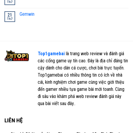
Th7
Gemwin
21
Th7
Top1gamebai
là trang web review và đánh giá
các cổng game uy tín cao. Đây là địa chỉ đáng tin
cậy dành cho dân cá cược, chơi bài trực tuyến.
Top1gamebai có nhiều thông tin có ích về nhà
cái, kinh nghiệm chơi game cùng việc giới thiệu
đến gamer nhiều tựa game bài mới toanh. Cùng
đi sâu vào khám phá web review đánh giá này
qua bài viết sau đây..
LIÊN HỆ