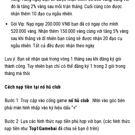
đó là tăng 2% vàng sau mỗi trận thắng. Cuối cùng còn được
nhận thêm 10 đạo cụ ngẫu nhiên.
Gói Vip: Nạp ngay 200.000 VNĐ bạn đã có ngay cho mình
520.000 vàng. Nhận thêm 150.000 vàng cùng với tăng 5% vàng
sau khi thắng và dĩ nhiên bạn cũng sẽ được nhận 20 đạo cụ
ngẫu nhiên. Tất cả đều được nhận theo ngày.
Lưu ý: Bạn sẽ nhận quà trong vòng 1 tháng sau khi đăng ký gói
thành công. Tuy nhiên bạn chỉ có thể đăng ký 1 trong 2 gói trong
tháng mà thôi.
Cách nạp tiền tại
nổ hũ club
Bước 1: Truy cập vào cổng game
nổ hũ club
. Nhìn vào góc bên
phải màn hình nhấp vào ký hiệu dấu “+”
Bước 2: Lựa các hình thức nạp tiền phù hợp với bạn. (các hình thức
nạp tiền như
Top1Gamebai
đã chia sẻ bạn ở trên)