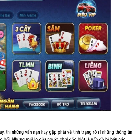
, thì những vấn nạn hay gặp phải về tình trạng rò rỉ những thông tin
 bối. Những mối lo của người chơi đặc biệt là vấn đề bị bán các