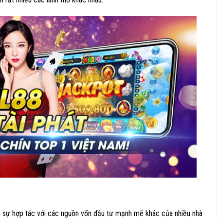
c sự hợp tác với các nguồn vốn đầu tư mạnh mẽ khác của nhiều nhà