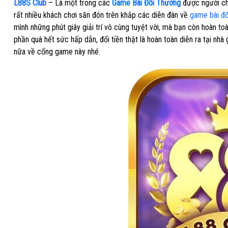
L88S Club
– Là một trong các
Game Bài Đổi Thưởng
được người chơ
rất nhiều khách chơi săn đón trên khắp các diễn đàn về
game bài đổ
mình những phút giây giải trí vô cùng tuyệt vời, mà bạn còn hoàn t
phần quà hết sức hấp dẫn, đổi tiền thật là hoàn toàn diễn ra tại nhà
nữa về cổng game này nhé.