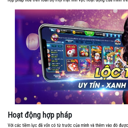
Hoạt động hợp pháp
Với các tiềm lực đã vốn có từ trước của mình và thêm vào đó đượ