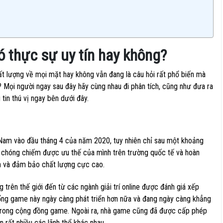
 thực sự uy tín hay không?
ất lượng về mọi mặt hay không vẫn đang là câu hỏi rất phổ biến mà
 Mọi người ngay sau đây hãy cùng nhau đi phân tích, cũng như đưa ra
tin thú vị ngay bên dưới đây.
 Nam vào đầu tháng 4 của năm 2020, tuy nhiên chỉ sau một khoảng
 chóng chiếm được ưu thế của mình trên trường quốc tế và hoàn
ín và đảm bảo chất lượng cực cao.
 trên thế giới đến từ các ngành giải trí online được đánh giá xếp
cổng game này ngày càng phát triển hơn nữa và đang ngày càng khẳng
c trong cộng đồng game. Ngoài ra, nhà game cũng đã được cấp phép
 rất nhiều các lãnh thổ khác nhau.