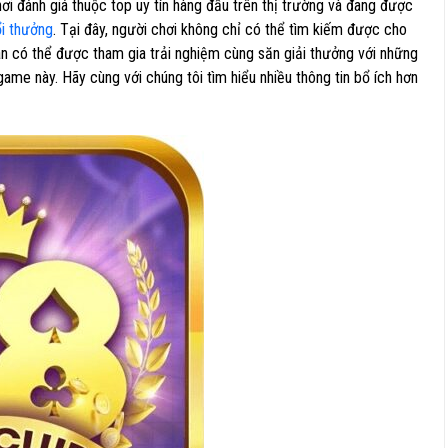
i đánh giá thuộc top uy tín hàng đầu trên thị trường và đang được
i thưởng
. Tại đây, người chơi không chỉ có thể tìm kiếm được cho
oàn có thể được tham gia trải nghiệm cùng săn giải thưởng với những
 game này. Hãy cùng với chúng tôi tìm hiểu nhiều thông tin bổ ích hơn