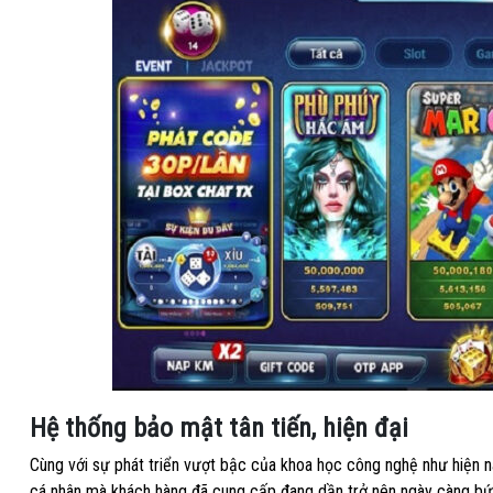
Hệ thống bảo mật tân tiến, hiện đại
Cùng với sự phát triển vượt bậc của khoa học công nghệ như hiện nay
cá nhân mà khách hàng đã cung cấp đang dần trở nên ngày càng bức