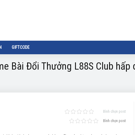
N
GIFTCODE
 Bài Đổi Thưởng L88S Club hấp dẫ
Bình chọn post
Bình chọn post