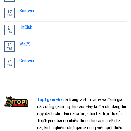
Bomwin
12
Th9
HitClub
21
Th7
Win79
21
Th7
Gemwin
21
Th7
Top1gamebai
là trang web review và đánh giá
các cổng game uy tín cao. Đây là địa chỉ đáng tin
cậy dành cho dân cá cược, chơi bài trực tuyến.
Top1gamebai có nhiều thông tin có ích về nhà
cái, kinh nghiệm chơi game cùng việc giới thiệu