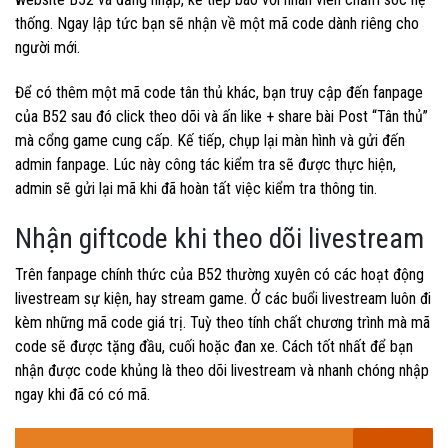
thống. Ngay lập tức bạn sẽ nhận về một mã code dành riêng cho
người mới.
Để có thêm một mã code tân thủ khác, bạn truy cập đến fanpage
của B52 sau đó click theo dõi và ấn like + share bài Post “Tân thủ”
mà cổng game cung cấp. Kế tiếp, chụp lại màn hình và gửi đến
admin fanpage. Lúc này công tác kiểm tra sẽ được thực hiện,
admin sẽ gửi lại mã khi đã hoàn tất việc kiểm tra thông tin.
Nhận giftcode khi theo dõi livestream
Trên fanpage chính thức của B52 thường xuyên có các hoạt động
livestream sự kiện, hay stream game. Ở các buổi livestream luôn đi
kèm những mã code giá trị. Tuỳ theo tính chất chương trình mà mã
code sẽ được tặng đầu, cuối hoặc đan xe. Cách tốt nhất để bạn
nhận được code khủng là theo dõi livestream và nhanh chóng nhập
ngay khi đã có có mã.