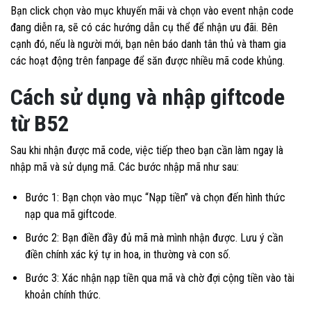
Bạn click chọn vào mục khuyến mãi và chọn vào event nhận code
đang diễn ra, sẽ có các hướng dẫn cụ thể để nhận ưu đãi. Bên
cạnh đó, nếu là người mới, bạn nên báo danh tân thủ và tham gia
các hoạt động trên fanpage để săn được nhiều mã code khủng.
Cách sử dụng và nhập giftcode
từ B52
Sau khi nhận được mã code, việc tiếp theo bạn cần làm ngay là
nhập mã và sử dụng mã. Các bước nhập mã như sau:
Bước 1: Bạn chọn vào mục “Nạp tiền” và chọn đến hình thức
nạp qua mã giftcode.
Bước 2: Bạn điền đầy đủ mã mà mình nhận được. Lưu ý cần
điền chính xác ký tự in hoa, in thường và con số.
Bước 3: Xác nhận nạp tiền qua mã và chờ đợi cộng tiền vào tài
khoản chính thức.