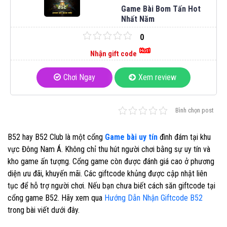
Game Bài Bom Tấn Hot
Nhất Năm
0
Nhận gift code
Chơi Ngay
Xem review
Bình chọn post
B52 hay B52 Club là một cổng
Game bài uy tín
đình đám tại khu
vực Đông Nam Á. Không chỉ thu hút người chơi bằng sự uy tín và
kho game ấn tượng. Cổng game còn được đánh giá cao ở phương
diện ưu đãi, khuyến mãi. Các giftcode khủng được cập nhật liên
tục để hỗ trợ người chơi. Nếu bạn chưa biết cách săn giftcode tại
cổng game B52. Hãy xem qua
Hướng Dẫn Nhận Giftcode B52
trong bài viết dưới đây.