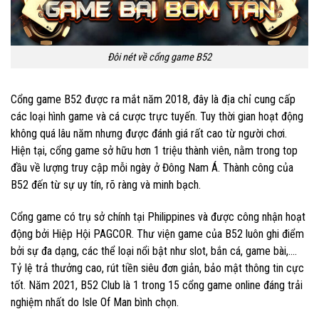
Đôi nét về cổng game B52
Cổng game B52 được ra mắt năm 2018, đây là địa chỉ cung cấp
các loại hình game và cá cược trực tuyến. Tuy thời gian hoạt động
không quá lâu năm nhưng được đánh giá rất cao từ người chơi.
Hiện tại, cổng game sở hữu hơn 1 triệu thành viên, nằm trong top
đầu về lượng truy cập mỗi ngày ở Đông Nam Á. Thành công của
B52 đến từ sự uy tín, rõ ràng và minh bạch.
Cổng game có trụ sở chính tại Philippines và được công nhận hoạt
động bởi Hiệp Hội PAGCOR. Thư viện game của B52 luôn ghi điểm
bởi sự đa dạng, các thể loại nổi bật như slot, bắn cá, game bài,….
Tỷ lệ trả thưởng cao, rút tiền siêu đơn giản, bảo mật thông tin cực
tốt. Năm 2021, B52 Club là 1 trong 15 cổng game online đáng trải
nghiệm nhất do Isle Of Man bình chọn.