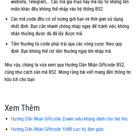
website, Telegram,… Các mã giả mạo hay mã lấy từ những tên
miền khác đều không thể nhập vào hệ thống B52.
Các mã code đều có số lượng giới hạn và thời gian sử dụng
nhất định. Bạn cần nhanh chóng nhập ngay để tránh việc không
nhận thưởng được dù đã lấy được mã.
Tiền thưởng từ code phải trải qua các vòng cược theo quy
định. Bạn không thể rút tiền thưởng ngay khi nhập mã.
Như vậy, chúng ta vừa xem qua Hướng Dẫn Nhận Giftcode B52,
cũng như cách săn mã B52. Mong rằng bài viết mang đến thông tin
hữu ích cho bạn.
Xem Thêm
Hướng Dẫn Nhận Giftcode Zowin siêu khủng dành cho tân thủ
Hướng Dẫn Nhận Giftcode Yo88 cực kỳ đơn giản