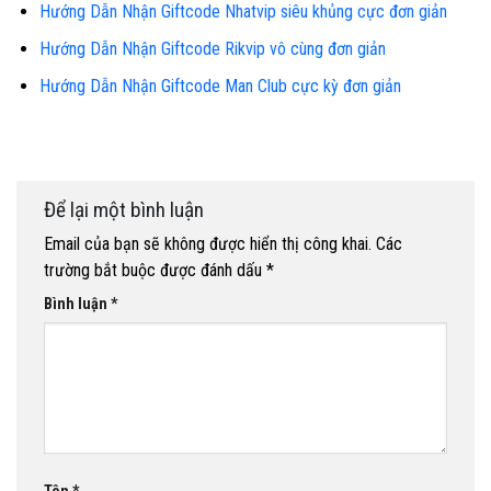
Hướng Dẫn Nhận Giftcode Nhatvip siêu khủng cực đơn giản
Hướng Dẫn Nhận Giftcode Rikvip vô cùng đơn giản
Hướng Dẫn Nhận Giftcode Man Club cực kỳ đơn giản
Để lại một bình luận
Email của bạn sẽ không được hiển thị công khai.
Các
trường bắt buộc được đánh dấu
*
Bình luận
*