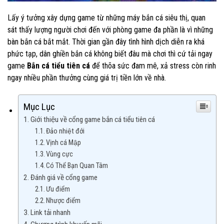
Lấy ý tưởng xây dựng game từ những máy bắn cá siêu thị, quan
sát thấy lượng người chơi đến với phòng game đa phần là vì những
bàn bắn cá bắt mắt. Thời gian gần đây tình hình dịch diễn ra khá
phức tạp, dân ghiền bắn cá không biết đâu mà chơi thì cứ tải ngay
game
Bắn cá tiểu tiên cá
để thõa sức đam mê, xả stress còn rinh
ngay nhiều phần thưởng cùng giá trị tiền lớn về nhà.
Mục Lục
Giới thiệu về cổng game bắn cá tiểu tiên cá
Đảo nhiệt đới
Vịnh cá Mập
Vùng cực
Có Thể Bạn Quan Tâm
Đánh giá về cổng game
Ưu điểm
Nhược điểm
Link tải nhanh