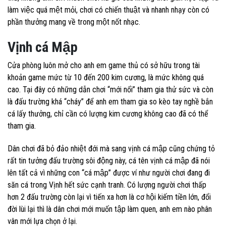
làm việc quá mệt mỏi, chơi có chiến thuật và nhanh nhạy còn có
phần thưởng mang về trong một nốt nhạc.
Vịnh cá Mập
Cửa phòng luôn mở cho anh em game thủ có sở hữu trong tài
khoản game mức từ 10 đến 200 kim cương, là mức không quá
cao. Tại đây có những dẫn chơi “mới nổi” tham gia thử sức và còn
là đấu trường khá “cháy” để anh em tham gia so kèo tay nghề bắn
cá lấy thưởng, chỉ cần có lượng kim cương không cao đã có thể
tham gia.
Dân chơi đã bỏ đảo nhiệt đới mà sang vịnh cá mập cũng chứng tỏ
rất tin tưởng đấu trường sôi động này, cá tên vịnh cá mập đã nói
lên tất cả vì những con “cá mập” được ví như người chơi đang đi
săn cá trong Vịnh hết sức cạnh tranh. Có lượng người chơi thấp
hơn 2 đấu trường còn lại vì tiến xa hơn là cơ hội kiếm tiền lớn, đổi
đời lùi lại thì là dân chơi mới muốn tập làm quen, anh em nào phân
vân mới lựa chọn ở lại.