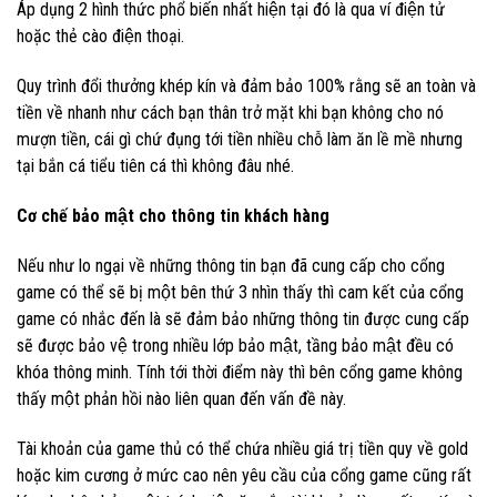
Áp dụng 2 hình thức phổ biến nhất hiện tại đó là qua ví điện tử
hoặc thẻ cào điện thoại.
Quy trình đổi thưởng khép kín và đảm bảo 100% rằng sẽ an toàn và
tiền về nhanh như cách bạn thân trở mặt khi bạn không cho nó
mượn tiền, cái gì chứ đụng tới tiền nhiều chỗ làm ăn lề mề nhưng
tại bắn cá tiểu tiên cá thì không đâu nhé.
Cơ chế bảo mật cho thông tin khách hàng
Nếu như lo ngại về những thông tin bạn đã cung cấp cho cổng
game có thể sẽ bị một bên thứ 3 nhìn thấy thì cam kết của cổng
game có nhắc đến là sẽ đảm bảo những thông tin được cung cấp
sẽ được bảo vệ trong nhiều lớp bảo mật, tầng bảo mật đều có
khóa thông minh. Tính tới thời điểm này thì bên cổng game không
thấy một phản hồi nào liên quan đến vấn đề này.
Tài khoản của game thủ có thể chứa nhiều giá trị tiền quy về gold
hoặc kim cương ở mức cao nên yêu cầu của cổng game cũng rất