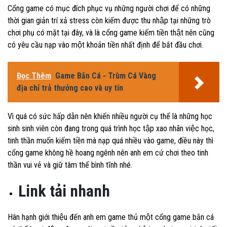
Cổng game có mục đích phục vụ những người chơi để có những
thời gian giản trí xả stress còn kiếm được thu nhập tại những trò
chơi phụ có mặt tại đây, và là cổng game kiếm tiền thật nên cũng
có yêu cầu nạp vào một khoản tiền nhất định để bắt đầu chơi.
Đọc Thêm
Game Bắn Cá - Trùm Cá Vàng
địa chỉ trả thưởng cao và uy tín
Vì quá có sức hấp dẫn nên khiến nhiều người cụ thể là những học
sinh sinh viên còn đang trong quá trình học tập xao nhãn việc học,
tinh thần muốn kiếm tiền mà nạp quá nhiều vào game, điều này thì
cổng game không hề hoang ngênh nên anh em cứ chơi theo tinh
thần vui vẻ và giữ tâm thế bình tĩnh nhé.
Link tải nhanh
Hân hạnh giới thiệu đến anh em game thủ một cổng game bắn cá