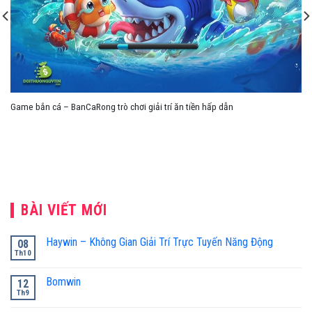
Game bắn cá – BanCaRong trò chơi giải trí ăn tiền hấp dẫn
BÀI VIẾT MỚI
Haywin – Không Gian Giải Trí Trực Tuyến Năng Động
08
Th10
Bomwin
12
Th9