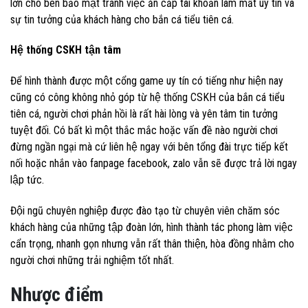
lớn cho bên bảo mật tránh việc ăn cắp tài khoản làm mất uy tín và
sự tin tưởng của khách hàng cho bắn cá tiểu tiên cá.
Hệ thống CSKH tận tâm
Để hình thành được một cổng game uy tín có tiếng như hiện nay
cũng có công không nhỏ góp từ hệ thống CSKH của bắn cá tiểu
tiên cá, người chơi phản hồi là rất hài lòng và yên tâm tin tưởng
tuyệt đối. Có bất kì một thắc mắc hoặc vấn đề nào người chơi
đừng ngần ngại mà cứ liên hệ ngay với bên tổng đài trực tiếp kết
nối hoặc nhắn vào fanpage facebook, zalo vẫn sẽ được trả lời ngay
lập tức.
Đội ngũ chuyên nghiệp được đào tạo từ chuyên viên chăm sóc
khách hàng của những tập đoàn lớn, hình thành tác phong làm việc
cẩn trọng, nhanh gọn nhưng vẫn rất thân thiện, hòa đồng nhằm cho
người chơi những trải nghiệm tốt nhất.
Nhược điểm