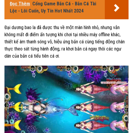
Đọc Thêm
Cổng Game Bắn Cá - Bắn Cá Tài
Lộc - Lôi Cuốn, Uy Tín Hot Nhất 2024
Đại dương bao la đã được thu về một màn hình nhỏ, nhưng vẫn
không mất đi điểm ấn tượng khi chơi tại nhiều máy offline khác,
thiết kế âm thanh sóng vỗ, hiệu ứng bắn cá cùng tiếng động chân
thực theo sát từng hành động, ra khơi bắn cá ngay thôi các ngư
dân của bắn cá tiểu tiên cá ơi.